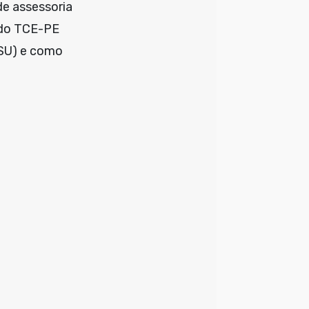
de assessoria
s do TCE-PE
ESU) e como