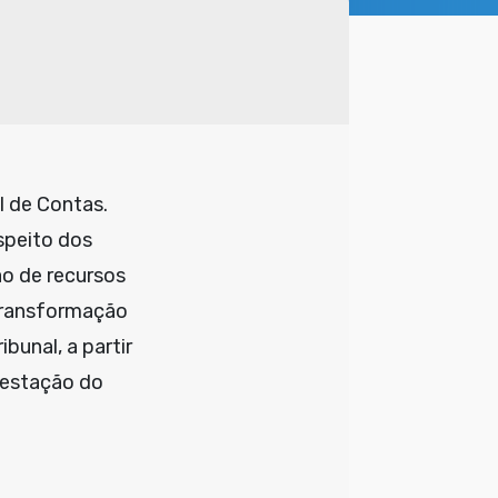
l de Contas.
speito dos
ão de recursos
 transformação
bunal, a partir
restação do