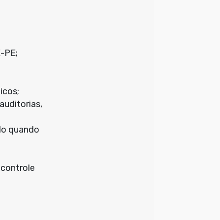
E-PE;
icos;
auditorias,
ilo quando
 controle